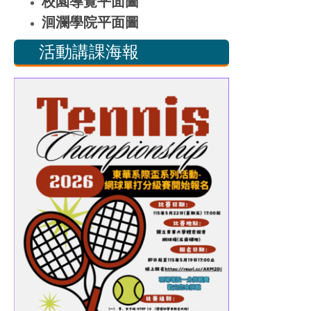
校園導覽平面圖
洄瀾學院平面圖
活動講課海報