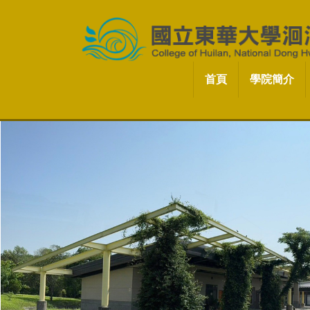
跳
到
主
要
內
首頁
學院簡介
容
區