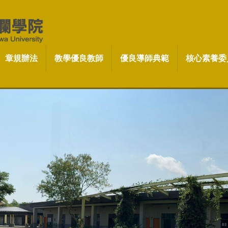
章規辦法
教學優良教師
優良導師典範
核心素養委